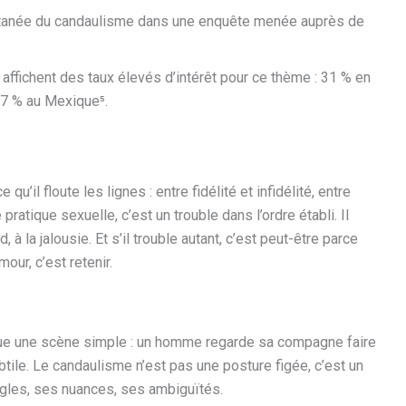
ntanée du candaulisme dans une enquête menée auprès de
affichent des taux élevés d’intérêt pour ce thème : 31 % en
27 % au Mexique⁵.
u’il floute les lignes : entre fidélité et infidélité, entre
ratique sexuelle, c’est un trouble dans l’ordre établi. Il
 à la jalousie. Et s’il trouble autant, c’est peut-être parce
mour, c’est retenir.
oque une scène simple : un homme regarde sa compagne faire
ubtile. Le candaulisme n’est pas une posture figée, c’est un
ègles, ses nuances, ses ambiguïtés.