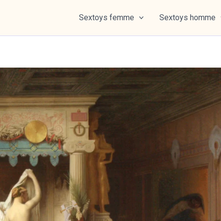
Sextoys femme
Sextoys homme